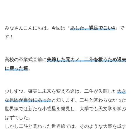
みなさんこんにちは。今回は『
あした、裸足でこい4
』で
す！
高校の卒業式直前に
失踪した元カノ、二斗を救うため過去
に戻った巡
。
少しずつ、確実に未来を変える巡は、二斗が失踪した
大き
な原因が自分にあった
と知ります。二斗と関わらなかった
世界線では新たな小惑星を発見し、大学でも天文学を学ぶ
はずでした。
しかし二斗と関わった世界線では、そのような大事を成す