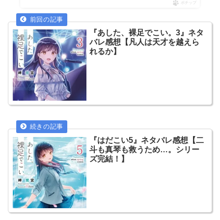
ポチップ
『あした、裸足でこい。3』ネタ
バレ感想【凡人は天才を越えら
れるか】
『はだこい5』ネタバレ感想【二
斗も真琴も救うため…。シリー
ズ完結！】