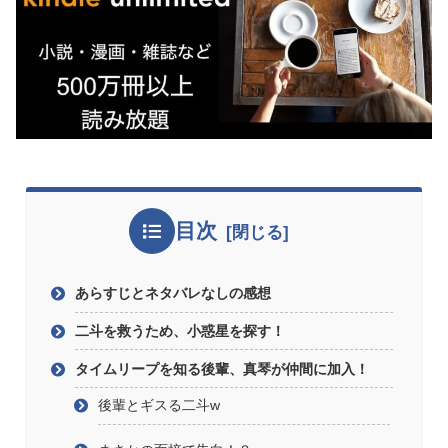
目次
あらすじとネタバレなしの感想
二斗を救うため、小惑星を探す！
タイムリープを知る後輩、真琴が仲間に加入！
後輩とギスる二斗w