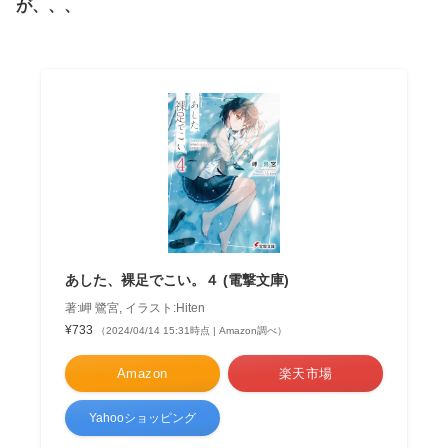
が、、、
あした、裸足でこい。４ (電撃文庫)
著:岬 鷺宮, イラスト:Hiten
¥733
（2024/04/14 15:31時点 | Amazon調べ）
Amazon
楽天市場
Yahooショッピング