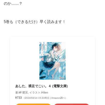
のか……？
5巻も（できるだけ）早く読みます！
あした、裸足でこい。４ (電撃文庫)
著:岬 鷺宮, イラスト:Hiten
¥733
（2024/04/14 15:31時点 | Amazon調べ）