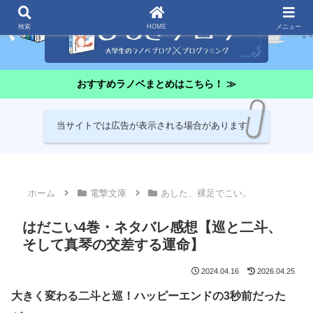
検索
HOME
メニュー
おすすめラノベまとめはこちら！ ≫
当サイトでは広告が表示される場合があります
ホーム
電撃文庫
あした、裸足でこい。
はだこい4巻・ネタバレ感想【巡と二斗、
そして真琴の交差する運命】
2024.04.16
2026.04.25
大きく変わる二斗と巡！ハッピーエンドの3秒前だった