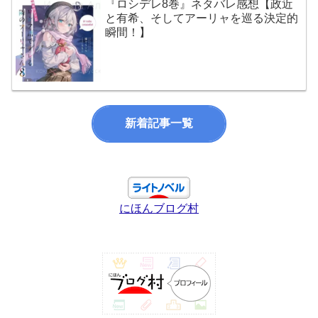
『ロシデレ8巻』ネタバレ感想【政近
と有希、そしてアーリャを巡る決定的
瞬間！】
新着記事一覧
にほんブログ村