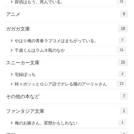
11
探偵はもう、死んでいる。
アニメ
8
ガガガ文庫
18
7
やはり俺の青春ラブコメはまちがっている。
11
千歳くんはラムネ瓶のなか
スニーカー文庫
15
2
宅録ぼっち
13
時々ボソッとロシア語でデレる隣のアーリャさん
その他の本など
7
ファンタジア文庫
1
1
俺のお嫁さん、変態かもしれない