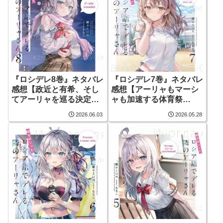
『ロシデレ8巻』ネタバレ
『ロシデレ7巻』ネタバレ
感想【政近と有希、そし
感想【アーリャもマーシ
てアーリャを巡る決定的
ャも加速する体育祭
瞬間！】
編！】
2026.06.03
2026.05.28