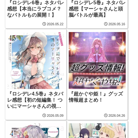
『ロシデレ6巻』ネタバレ
『ロシデレ5巻』ネタバレ
感想【本当にラブコメ？
感想【マーシャさんと頭
なバトルもの展開！】
脳バトルが最高】
2026.05.22
2026.05.16
『ロシデレ4.5巻』ネタバ
『超かぐや姫！』グッズ
レ感想【初の短編集！ つ
情報超まとめ！
いにマーシャさんの視点
が登場】
2026.05.09
2026.04.26