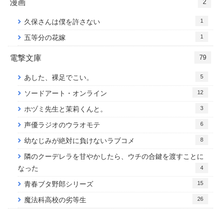
漫画
2
1
久保さんは僕を許さない
1
五等分の花嫁
電撃文庫
79
5
あした、裸足でこい。
12
ソードアート・オンライン
3
ホヅミ先生と茉莉くんと。
6
声優ラジオのウラオモテ
8
幼なじみが絶対に負けないラブコメ
隣のクーデレラを甘やかしたら、ウチの合鍵を渡すことに
なった
4
15
青春ブタ野郎シリーズ
26
魔法科高校の劣等生