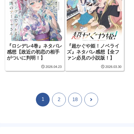
『ロシデレ4巻』ネタバレ
『超かぐや姫！ノベライ
感想【政近の初恋の相手
ズ』ネタバレ感想【全フ
がついに判明！】
ァン必見の小説版！】
2026.04.23
2026.03.30
1
次
2
18
へ