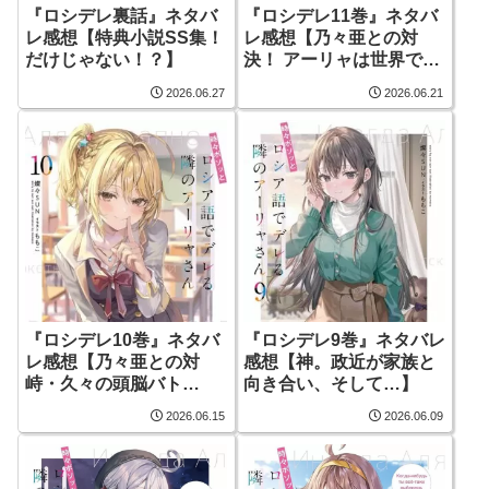
『ロシデレ裏話』ネタバ
『ロシデレ11巻』ネタバ
レ感想【特典小説SS集！
レ感想【乃々亜との対
だけじゃない！？】
決！ アーリャは世界で一
番…？】
2026.06.27
2026.06.21
『ロシデレ10巻』ネタバ
『ロシデレ9巻』ネタバレ
レ感想【乃々亜との対
感想【神。政近が家族と
峙・久々の頭脳バト
向き合い、そして…】
ル！】
2026.06.15
2026.06.09