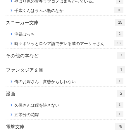
7
やはり俺の青春ラブコメはまちがっている。
11
千歳くんはラムネ瓶のなか
スニーカー文庫
15
2
宅録ぼっち
13
時々ボソッとロシア語でデレる隣のアーリャさん
その他の本など
7
ファンタジア文庫
1
1
俺のお嫁さん、変態かもしれない
漫画
2
1
久保さんは僕を許さない
1
五等分の花嫁
電撃文庫
79