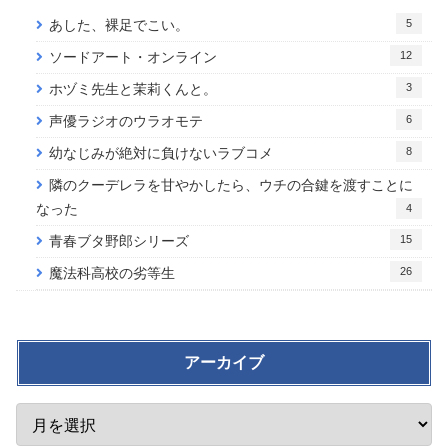
5
あした、裸足でこい。
12
ソードアート・オンライン
3
ホヅミ先生と茉莉くんと。
6
声優ラジオのウラオモテ
8
幼なじみが絶対に負けないラブコメ
隣のクーデレラを甘やかしたら、ウチの合鍵を渡すことに
なった
4
15
青春ブタ野郎シリーズ
26
魔法科高校の劣等生
アーカイブ