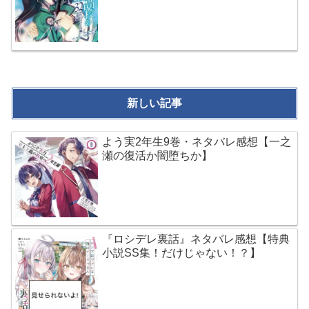
新しい記事
よう実2年生9巻・ネタバレ感想【一之
瀬の復活か闇堕ちか】
『ロシデレ裏話』ネタバレ感想【特典
小説SS集！だけじゃない！？】