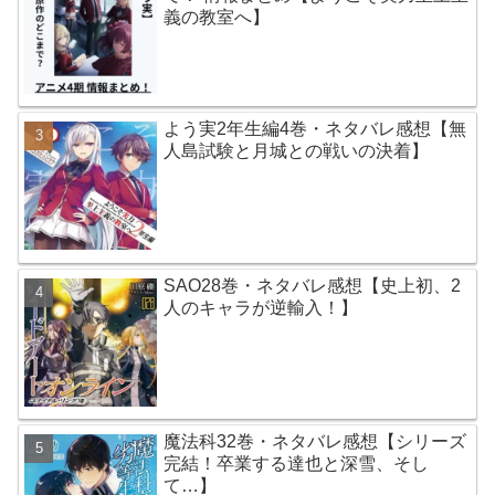
義の教室へ】
よう実2年生編4巻・ネタバレ感想【無
人島試験と月城との戦いの決着】
SAO28巻・ネタバレ感想【史上初、2
人のキャラが逆輸入！】
魔法科32巻・ネタバレ感想【シリーズ
完結！卒業する達也と深雪、そし
て…】