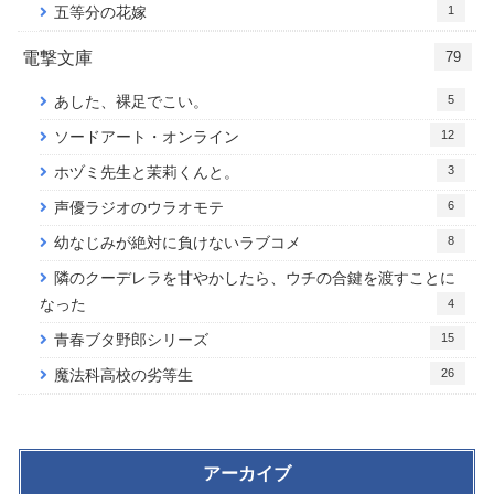
1
五等分の花嫁
電撃文庫
79
5
あした、裸足でこい。
12
ソードアート・オンライン
3
ホヅミ先生と茉莉くんと。
6
声優ラジオのウラオモテ
8
幼なじみが絶対に負けないラブコメ
隣のクーデレラを甘やかしたら、ウチの合鍵を渡すことに
なった
4
15
青春ブタ野郎シリーズ
26
魔法科高校の劣等生
アーカイブ