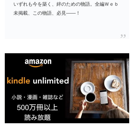
いずれも今を築く、絆のための物語。全編Ｗｅｂ
未掲載、この物語、必見――！