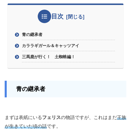
目次
青の継承者
カララギガール＆キャッツアイ
三馬鹿が行く！ 土蜘蛛編！
青の継承者
まずは表紙にいる
フェリス
の物語ですが、これはまだ
王族
が生きていた頃の話
です。