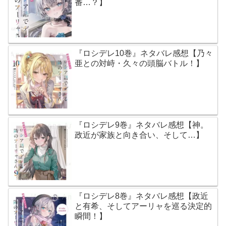
番…？】
『ロシデレ10巻』ネタバレ感想【乃々
亜との対峙・久々の頭脳バトル！】
『ロシデレ9巻』ネタバレ感想【神。
政近が家族と向き合い、そして…】
『ロシデレ8巻』ネタバレ感想【政近
と有希、そしてアーリャを巡る決定的
瞬間！】