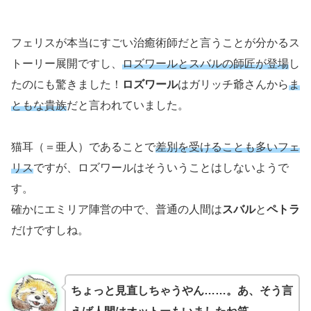
フェリスが本当にすごい治癒術師だと言うことが分かるス
トーリー展開ですし、
ロズワールとスバルの師匠が登場
し
たのにも驚きました！
ロズワール
はガリッチ爺さんから
ま
ともな貴族
だと言われていました。
猫耳（＝亜人）であることで
差別を受けることも多いフェ
リス
ですが、ロズワールはそういうことはしないようで
す。
確かにエミリア陣営の中で、普通の人間は
スバル
と
ペトラ
だけですしね。
ちょっと見直しちゃうやん……。あ、そう言