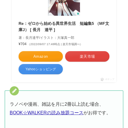
Re：ゼロから始める異世界生活 短編集5 （MF文
庫J） [ 長月 達平 ]
著：長月達平/イラスト：大塚真一郎
¥704
（2022/09/07 17:48時点 | 楽天市場調べ）
Amazon
楽天市場
Yahooショッピング
ポチップ
ラノベや漫画、雑誌を月に2冊以上読む場合、
BOOK☆WALKERの読み放題コース
がお得です。