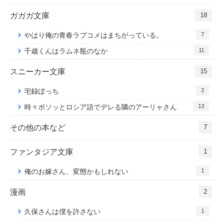
ガガガ文庫
18
7
やはり俺の青春ラブコメはまちがっている。
11
千歳くんはラムネ瓶のなか
スニーカー文庫
15
2
宅録ぼっち
13
時々ボソッとロシア語でデレる隣のアーリャさん
その他の本など
7
ファンタジア文庫
1
1
俺のお嫁さん、変態かもしれない
漫画
2
1
久保さんは僕を許さない