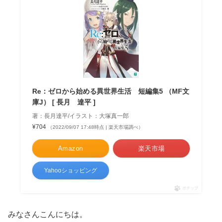
Re：ゼロから始める異世界生活 短編集5 （MF文
庫J） [ 長月 達平 ]
著：長月達平/イラスト：大塚真一郎
¥704
（2022/09/07 17:48時点 | 楽天市場調べ）
Amazon
楽天市場
Yahooショッピング
ポチップ
みなさんこんにちは。