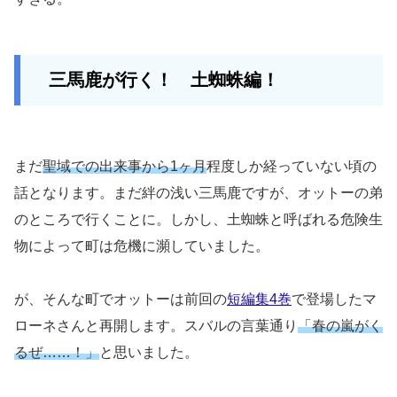
三馬鹿が行く！ 土蜘蛛編！
まだ
聖域での出来事から1ヶ月
程度しか経っていない頃の
話となります。まだ絆の浅い三馬鹿ですが、オットーの弟
のところで行くことに。しかし、土蜘蛛と呼ばれる危険生
物によって町は危機に瀕していました。
が、そんな町でオットーは前回の
短編集4巻
で登場したマ
ローネさんと再開します。スバルの言葉通り
「春の嵐がく
るぜ……！」
と思いました。