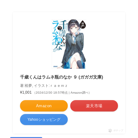
千歳くんはラムネ瓶のなか ９ (ガガガ文庫)
著:裕夢, イラスト:ｒａｅｍｚ
¥1,001
（2024/12/30 18:57時点 | Amazon調べ）
Amazon
楽天市場
Yahooショッピング
ポチップ