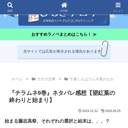
検索
HOME
メニュー
おすすめラノベまとめはこちら！ ≫
当サイトでは広告が表示される場合があります
ホーム
ガガガ文庫
千歳くんはラムネ瓶のなか
『チラムネ9巻』ネタバレ感想【望紅葉の
終わりと始まり】
2024.12.31
2026.04.25
始まる藤志高祭、それぞれの選択と結末は、、、？