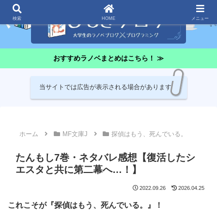
検索
HOME
メニュー
おすすめラノベまとめはこちら！ ≫
当サイトでは広告が表示される場合があります
ホーム
MF文庫J
探偵はもう、死んでいる。
たんもし7巻・ネタバレ感想【復活したシ
エスタと共に第二幕へ…！】
2022.09.26
2026.04.25
これこそが『探偵はもう、死んでいる。』！