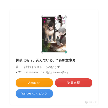
探偵はもう、死んでいる。7 (MF文庫J)
著：二語十/イラスト：うみぼうず
¥726
（2022/09/14 10:31時点 | Amazon調べ）
Amazon
楽天市場
Yahooショッピング
ポチップ