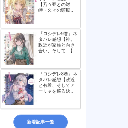
【乃々亜との対
峙・久々の頭脳バ
トル！】
『ロシデレ9巻』ネ
タバレ感想【神。
政近が家族と向き
合い、そして…】
『ロシデレ8巻』ネ
タバレ感想【政近
と有希、そしてア
ーリャを巡る決定
的瞬間！】
新着記事一覧