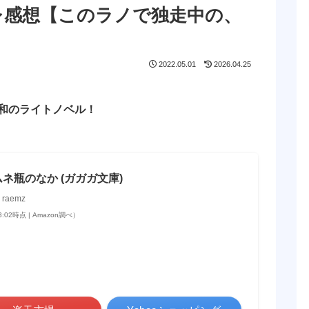
レ感想【このラノで独走中の、
2022.05.01
2026.04.25
和のライトノベル！
ネ瓶のなか (ガガガ文庫)
aemz
13:02時点 | Amazon調べ）