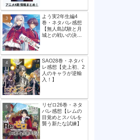
よう実2年生編4
巻・ネタバレ感想
【無人島試験と月
城との戦いの決
着】
SAO28巻・ネタバ
レ感想【史上初、2
人のキャラが逆輸
入！】
リゼロ26巻・ネタ
バレ感想【レムの
目覚めとスバルを
襲う新たな試練】