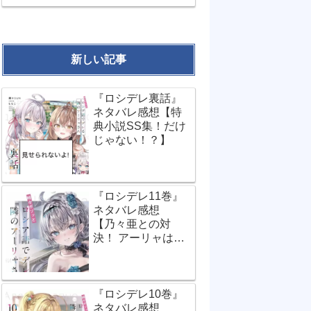
新しい記事
『ロシデレ裏話』
ネタバレ感想【特
典小説SS集！だけ
じゃない！？】
『ロシデレ11巻』
ネタバレ感想
【乃々亜との対
決！ アーリャは世
界で一番…？】
『ロシデレ10巻』
ネタバレ感想