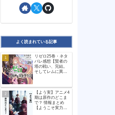
よく読まれている記事
リゼロ25巻・ネタ
バレ感想【賢者の
塔の戦い、完結。
そしてレムに異変
が…？】
【よう実】アニメ4
期は原作のどこま
で？ 情報まとめ
【ようこそ実力至
上主義の教室へ】