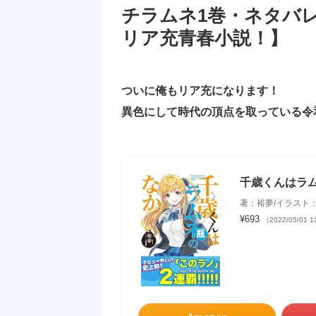
チラムネ1巻・ネタバ
リア充青春小説！】
ついに俺もリア充になります！
異色にして時代の頂点を取っている令
千歳くんはラム
著：裕夢/イラスト：r
¥693
（2022/05/01 