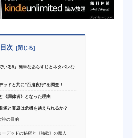
目次
でいる8』簡単なあらすじとネタバレな
デッドと共に”百鬼夜行”を調査！
と《調律者》となった理由
君塚と夏凪は危機を越えられるか？
大神の目的
ローデッドの秘密と《強欲》の魔人