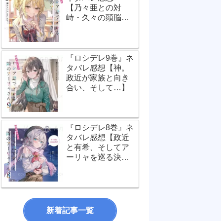
【乃々亜との対
峙・久々の頭脳バ
トル！】
『ロシデレ9巻』ネ
タバレ感想【神。
政近が家族と向き
合い、そして…】
『ロシデレ8巻』ネ
タバレ感想【政近
と有希、そしてア
ーリャを巡る決定
的瞬間！】
新着記事一覧