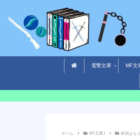
電撃文庫
MF文
ホーム
MF文庫J
探偵はも