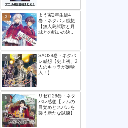
よう実2年生編4
巻・ネタバレ感想
【無人島試験と月
城との戦いの決
着】
SAO28巻・ネタバ
レ感想【史上初、2
人のキャラが逆輸
入！】
リゼロ26巻・ネタ
バレ感想【レムの
目覚めとスバルを
襲う新たな試練】