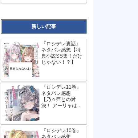
新しい記事
『ロシデレ裏話』
ネタバレ感想【特
典小説SS集！だけ
じゃない！？】
『ロシデレ11巻』
ネタバレ感想
【乃々亜との対
決！ アーリャは世
界で一番…？】
『ロシデレ10巻』
ネタバレ感想