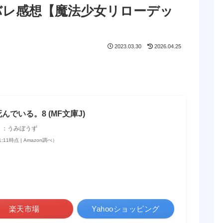
バレ感想【魔法少女リローデッ
2023.03.30
2026.04.25
でいる。8 (MF文庫J)
ト：うみぼうず
11:11時点 | Amazon調べ）
楽天市場
Yahooショッピング