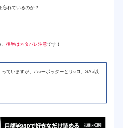
を忘れているのか？
巻、
後半はネタバレ注意
です！
っていますが、ハ○ーポッターとリ○ロ、SA○以
。