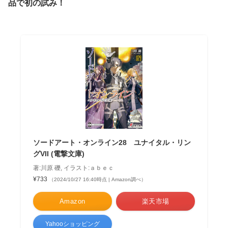
品で初の試み！
ソードアート・オンライン28 ユナイタル・リン
グVII (電撃文庫)
著:川原 礫, イラスト:ａｂｅｃ
¥733
（2024/10/27 16:40時点 | Amazon調べ）
Amazon
楽天市場
Yahooショッピング