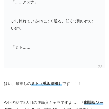
「……アスナ」
少し掠れているのによく通る、低くて勁い(つよ
い)声。
「ミト……」
はい、最推しの
ミト（兎沢深澄）
です！！！
今回の話で2人目の逆輸入キャラですよ…。『
劇場版ソー