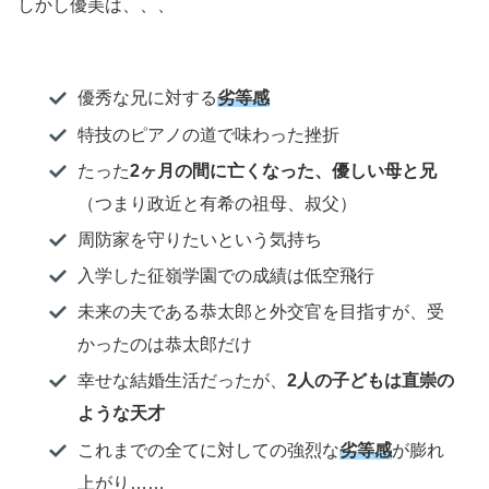
しかし優美は、、、
優秀な兄に対する
劣等感
特技のピアノの道で味わった挫折
たった
2ヶ月の間に亡くなった、優しい母と兄
（つまり政近と有希の祖母、叔父）
周防家を守りたいという気持ち
入学した征嶺学園での成績は低空飛行
未来の夫である恭太郎と外交官を目指すが、受
かったのは恭太郎だけ
幸せな結婚生活だったが、
2人の子どもは直崇の
ような天才
これまでの全てに対しての強烈な
劣等感
が膨れ
上がり……