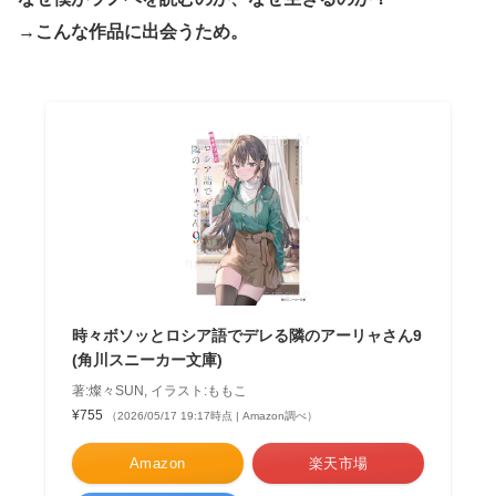
→
こんな
作品に出会うため。
時々ボソッとロシア語でデレる隣のアーリャさん9
(角川スニーカー文庫)
著:燦々SUN, イラスト:ももこ
¥755
（2026/05/17 19:17時点 | Amazon調べ）
Amazon
楽天市場