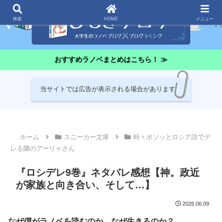
検索
HOME
メニュー
おすすめラノベまとめはこちら！ ≫
当サイトでは広告が表示される場合があります
ホーム
スニーカー文庫
時々ボソッとロシア語でデ
レる隣のアーリャさん
『ロシデレ9巻』ネタバレ感想【神。政近
が家族と向き合い、そして…】
2026.06.09
なぜ僕がラノベを読むのか、なぜ生きるのか？