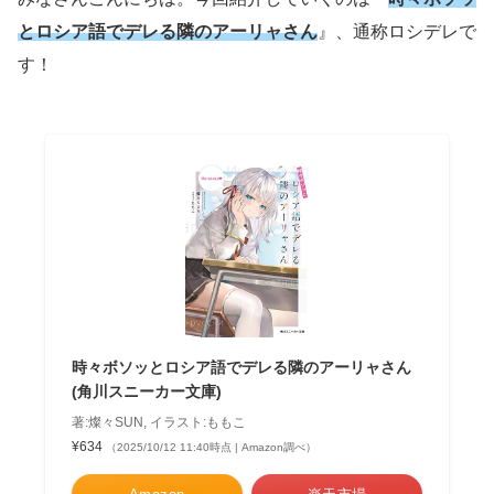
とロシア語でデレる隣のアーリャさん
』、通称ロシデレで
す！
時々ボソッとロシア語でデレる隣のアーリャさん
(角川スニーカー文庫)
著:燦々SUN, イラスト:ももこ
¥634
（2025/10/12 11:40時点 | Amazon調べ）