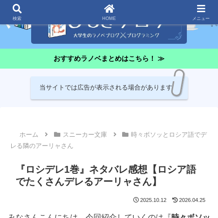
検索
HOME
メニュー
おすすめラノベまとめはこちら！ ≫
当サイトでは広告が表示される場合があります
ホーム
スニーカー文庫
時々ボソッとロシア語でデ
レる隣のアーリャさん
『ロシデレ1巻』ネタバレ感想【ロシア語
でたくさんデレるアーリャさん】
2025.10.12
2026.04.25
みなさんこんにちは。今回紹介していくのは『
時々ボソッ