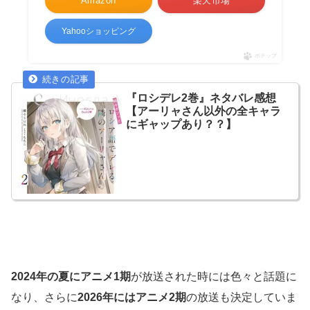
Amazon
楽天市場
Yahooショッピング
ポチップ
『ロシデレ2巻』ネタバレ感想
【アーリャさん以外の全キャラ
にギャップあり？？】
2024年の夏にアニメ1期
が放送された時には色々と話題に
なり、さらに
2026年にはアニメ2期
の放送も決定していま