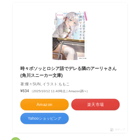
時々ボソッとロシア語でデレる隣のアーリャさん
(角川スニーカー文庫)
著:燦々SUN, イラスト:ももこ
¥634
（2025/10/12 11:40時点 | Amazon調べ）
Amazon
楽天市場
Yahooショッピング
ポチップ