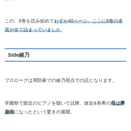
この、8巻を読み始めて
わずか40ページ。ここに8巻の本
質が全て詰まっていました
。
Side綾乃
プロローグは周防家での綾乃視点での話となります。
学園祭で政近のピアノを聴いて以降、政近&有希の
母は夢
遊病
になったという驚きの展開。