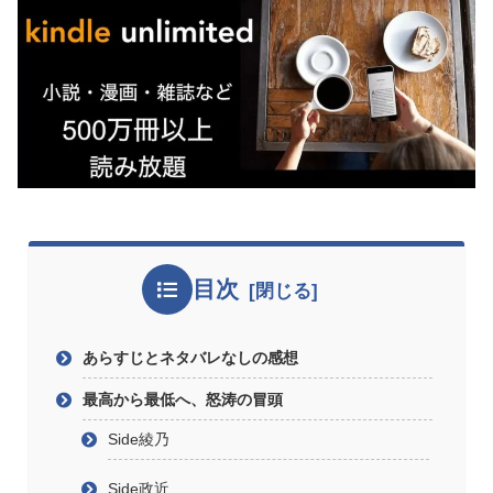
目次
あらすじとネタバレなしの感想
最高から最低へ、怒涛の冒頭
Side綾乃
Side政近