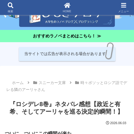
検索
HOME
メニュー
おすすめラノベまとめはこちら！ ≫
当サイトでは広告が表示される場合があります
ホーム
スニーカー文庫
時々ボソッとロシア語でデ
レる隣のアーリャさん
『ロシデレ8巻』ネタバレ感想【政近と有
希、そしてアーリャを巡る決定的瞬間！】
2026.06.03
ついに。ついにこの瞬間が来た……。