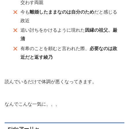
交わす両親
今も
離婚したままなのは自分のため
だと感じる
政近
追い討ちをかけるように現れた
因縁の祖父、巌
清
有希のことを頼むと言われた際、
必要なのは政
近だと返す綾乃
読んでいるだけで体調が悪くなってきます。
なんでこんな一気に、、、
Sideアーリャ