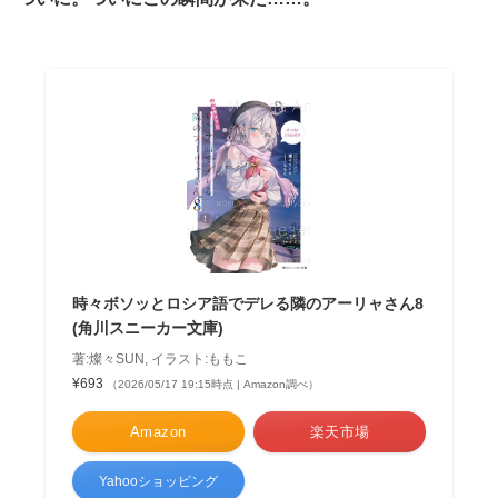
時々ボソッとロシア語でデレる隣のアーリャさん8
(角川スニーカー文庫)
著:燦々SUN, イラスト:ももこ
¥693
（2026/05/17 19:15時点 | Amazon調べ）
Amazon
楽天市場
Yahooショッピング