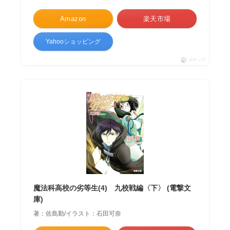
Amazon
楽天市場
Yahooショッピング
ポチップ
魔法科高校の劣等生(4) 九校戦編〈下〉 (電撃文
庫)
著：佐島勤/イラスト：石田可奈