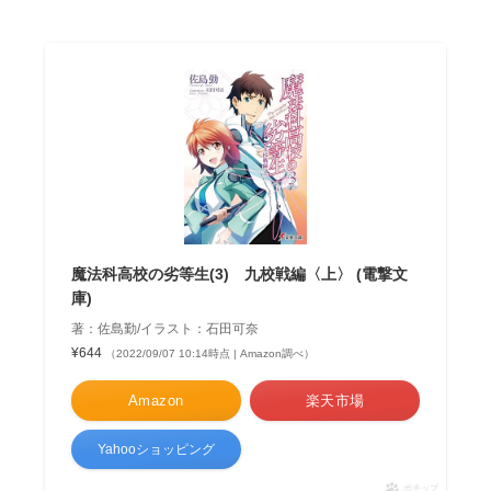
魔法科高校の劣等生(3) 九校戦編〈上〉 (電撃文
庫)
著：佐島勤/イラスト：石田可奈
¥644
（2022/09/07 10:14時点 | Amazon調べ）
Amazon
楽天市場
Yahooショッピング
ポチップ