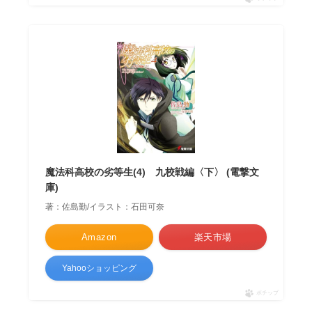
魔法科高校の劣等生(4) 九校戦編〈下〉 (電撃文
庫)
著：佐島勤/イラスト：石田可奈
Amazon
楽天市場
Yahooショッピング
ポチップ