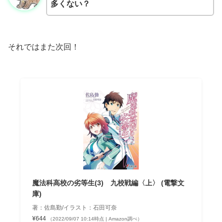
多くない？
それではまた次回！
魔法科高校の劣等生(3) 九校戦編〈上〉 (電撃文
庫)
著：佐島勤/イラスト：石田可奈
¥644
（2022/09/07 10:14時点 | Amazon調べ）