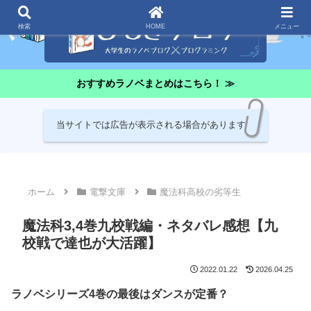
検索
HOME
メニュー
おすすめラノベまとめはこちら！ ≫
当サイトでは広告が表示される場合があります
ホーム
電撃文庫
魔法科高校の劣等生
魔法科3,4巻九校戦編・ネタバレ感想【九
校戦で達也が大活躍】
2022.01.22
2026.04.25
ラノベシリーズ4巻の最後はダンスが定番？