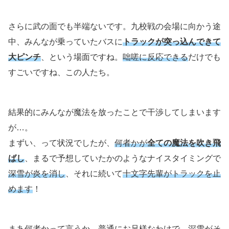
さらに武の面でも半端ないです。九校戦の会場に向かう途
中、みんなが乗っていたバスに
トラックが突っ込んできて
大ピンチ
、という場面ですね。
咄嗟に反応できる
だけでも
すごいですね、この人たち。
結果的にみんなが魔法を放ったことで干渉してしまいます
が…。
まずい、って状況でしたが、
何者かが
全ての魔法を吹き飛
ばし
、まるで予想していたかのようなナイスタイミングで
深雪が炎を消し
、それに続いて
十文字先輩がトラックを止
めます
！
まあ何者かって言うか、普通にお兄様なわけで、深雪がそ