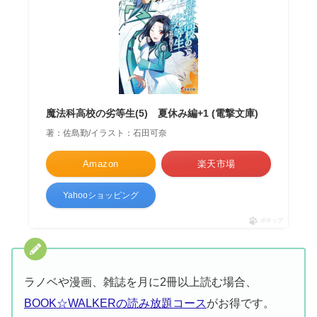
魔法科高校の劣等生(5) 夏休み編+1 (電撃文庫)
著：佐島勤/イラスト：石田可奈
Amazon
楽天市場
Yahooショッピング
ポチップ
ラノベや漫画、雑誌を月に2冊以上読む場合、
BOOK☆WALKERの読み放題コース
がお得です。