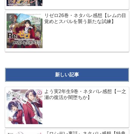
リゼロ26巻・ネタバレ感想【レムの目
覚めとスバルを襲う新たな試練】
新しい記事
よう実2年生9巻・ネタバレ感想【一之
瀬の復活か闇堕ちか】
『ロシデレ裏話』ネタバレ感想【特典