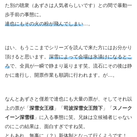
た別の聴衆（あずさは人気者らしいです）との間で暴動一
歩手前の事態に。
達也にもその火の粉が飛んでしまい
…。
はい、もうここまでシリーズを読んで来た方にはお分かり
頂けると思います。
深雪によって会場は氷漬けになるとこ
ろ
で、全員が一瞬で静まり返ります笑。流石にその後は静
かに進行し、開票作業も順調に行われます。が…。
なんとあずさと僅差で達也にも大量の票が、そしてそれ以
上の票が「
深雪女王様
」「
司波深雪女王陛下
」「
スノーク
イーン深雪様
」に入る事態に笑。兄妹は立候補者じゃない
のにこの結果は、面白すぎですね笑。
ともあれ、無事に（？）新体制となって行くようです！