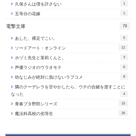
1
久保さんは僕を許さない
1
五等分の花嫁
電撃文庫
79
5
あした、裸足でこい。
12
ソードアート・オンライン
3
ホヅミ先生と茉莉くんと。
6
声優ラジオのウラオモテ
8
幼なじみが絶対に負けないラブコメ
隣のクーデレラを甘やかしたら、ウチの合鍵を渡すことに
なった
4
15
青春ブタ野郎シリーズ
26
魔法科高校の劣等生