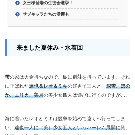
女王様登場の生徒会選挙！
サブキャラたちの活躍も
来ました夏休み・水着回
雫
の家は大金持ちなので、島に
別荘
を持っています。それ
に呼ばれた
達也＆レオ＆ミキ
の好男子三人と、
深雪、ほの
か、エリカ、美月
の美少女四人は遊びに行くのですが…。
海に着いたレオとミキは競争を始めて遠くへ行ってしま
い、
達也一人に（美）少女五人というハーレム展開に
笑。