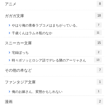
アニメ
8
ガガガ文庫
18
7
やはり俺の青春ラブコメはまちがっている。
11
千歳くんはラムネ瓶のなか
スニーカー文庫
15
2
宅録ぼっち
13
時々ボソッとロシア語でデレる隣のアーリャさん
その他の本など
7
ファンタジア文庫
1
1
俺のお嫁さん、変態かもしれない
漫画
2