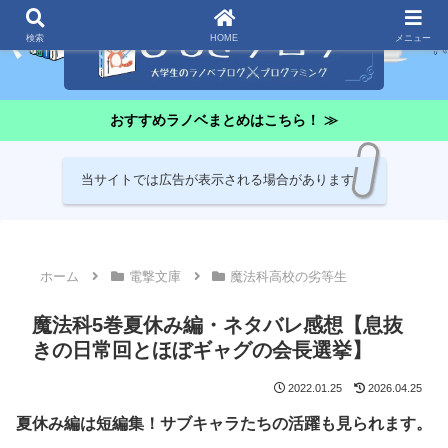
検索
HOME
メニュー
おすすめラノベまとめはこちら！ ≫
当サイトでは広告が表示される場合があります
ホーム
電撃文庫
魔法科高校の劣等生
魔法科5巻夏休み編・ネタバレ感想【息抜
きの日常回とほぼギャグの会長選挙】
2022.01.25
2026.04.25
夏休み編は短編集！サブキャラたちの活躍も見られます。