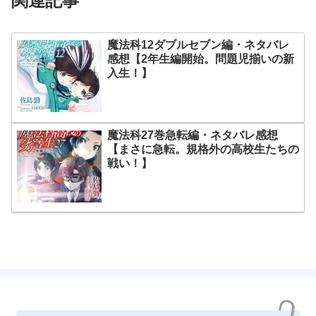
関連記事
魔法科12ダブルセブン編・ネタバレ
感想【2年生編開始。問題児揃いの新
入生！】
魔法科27巻急転編・ネタバレ感想
【まさに急転。規格外の高校生たちの
戦い！】