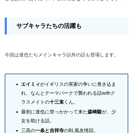
サブキャラたちの活躍も
今回は達也たちメインキャラ以外の話も登場します。
エイミィ
がイギリスの実家の争いに巻き込ま
れ、なんとテーマパークで襲われる話withク
ラスメイトの
十三束
くん。
最初に達也に突っかかって来た
森崎駿
が、少
女を助ける話。
三高の
一条と吉祥寺
のBL風友情回。