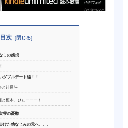
目次
なしの感想
！
いダブルデート編！！
路と緋呂斗
瀬と榎本。ひゅーーー！
実雫の憂鬱
掛けた幼なじみの元へ、、、