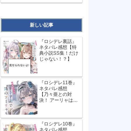
新しい記事
『ロシデレ裏話』
ネタバレ感想【特
典小説SS集！だけ
じゃない！？】
『ロシデレ11巻』
ネタバレ感想
【乃々亜との対
決！ アーリャは世
界で一番…？】
『ロシデレ10巻』
ネタバレ感想