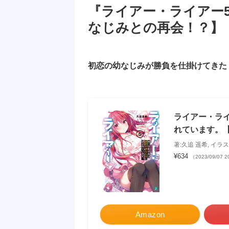
『ライアー・ライアー
なじみとの再会！？】
初恋の幼なじみが勝負を仕掛けてきた
ライアー・ラ
れています。【
著:久追 遥希, イラ
¥634
（2023/09/07 
Amazon