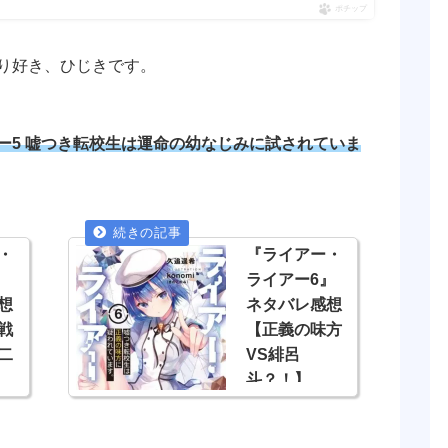
ポチップ
り好き、ひじきです。
ー5 嘘つき転校生は運命の幼なじみに試されていま
・
『ライアー・
』
ライアー6』
想
ネタバレ感想
戦
【正義の味方
二
VS緋呂
斗？！】