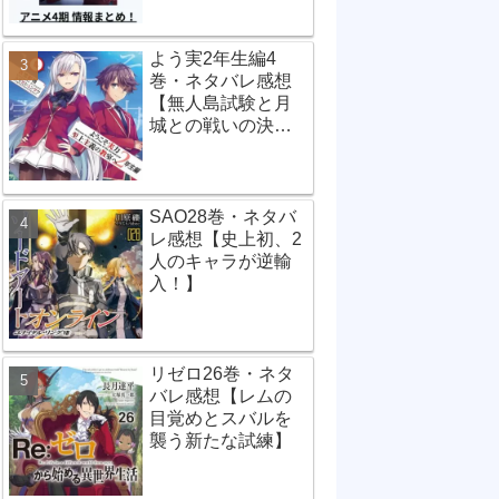
よう実2年生編4
巻・ネタバレ感想
【無人島試験と月
城との戦いの決
着】
SAO28巻・ネタバ
レ感想【史上初、2
人のキャラが逆輸
入！】
リゼロ26巻・ネタ
バレ感想【レムの
目覚めとスバルを
襲う新たな試練】