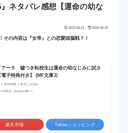
5』ネタバレ感想【運命の幼な
2023.09.21
2026.04.25
！その内容は『女帝』との恋愛頭脳戦？！
イアー５ 嘘つき転校生は運命の幼なじみに試さ
電子特典付き】 (MF文庫J)
スト:konomi（きのこのみ）
20:00時点 | Amazon調べ）
楽天市場
Yahooショッピング