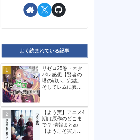
よく読まれている記事
リゼロ25巻・ネタ
バレ感想【賢者の
塔の戦い、完結。
そしてレムに異変
が…？】
【よう実】アニメ4
期は原作のどこま
で？ 情報まとめ
【ようこそ実力至
上主義の教室へ】