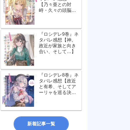
【乃々亜との対
峙・久々の頭脳バ
トル！】
『ロシデレ9巻』ネ
タバレ感想【神。
政近が家族と向き
合い、そして…】
『ロシデレ8巻』ネ
タバレ感想【政近
と有希、そしてア
ーリャを巡る決定
的瞬間！】
新着記事一覧