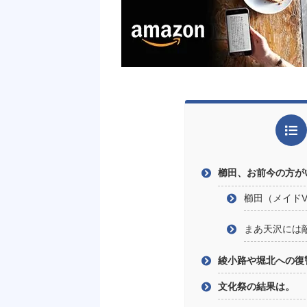
櫛田、お前今の方が
櫛田（メイドV
まあ天沢には
綾小路や堀北への復
文化祭の結果は。