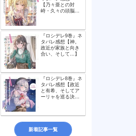
【乃々亜との対
峙・久々の頭脳バ
トル！】
『ロシデレ9巻』ネ
タバレ感想【神。
政近が家族と向き
合い、そして…】
『ロシデレ8巻』ネ
タバレ感想【政近
と有希、そしてア
ーリャを巡る決定
的瞬間！】
新着記事一覧