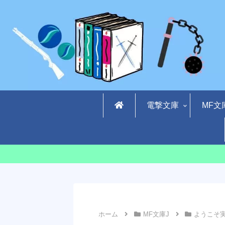
電撃文庫
MF文
ホーム
MF文庫J
ようこそ