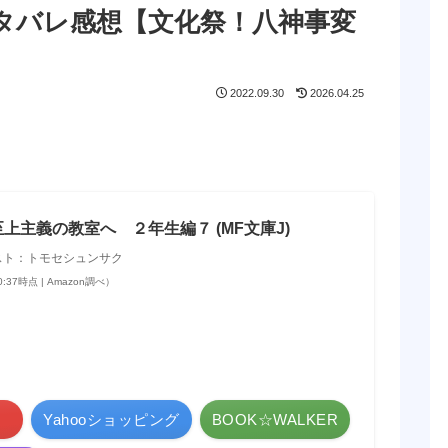
ネタバレ感想【文化祭！八神事変
2022.09.30
2026.04.25
上主義の教室へ ２年生編７ (MF文庫J)
スト：トモセシュンサク
10:37時点 | Amazon調べ）
Yahooショッピング
BOOK☆WALKER