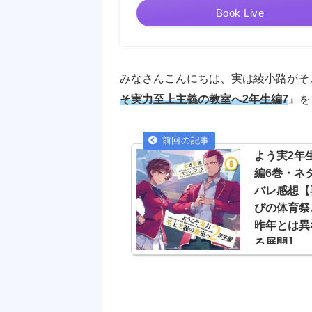
Book Live
みなさんこんにちは、実は綾小路がそ
そ実力至上主義の教室へ2年生編7
』を
よう実2年
編6巻・ネ
バレ感想【
びの体育祭
昨年とは異
る展開】