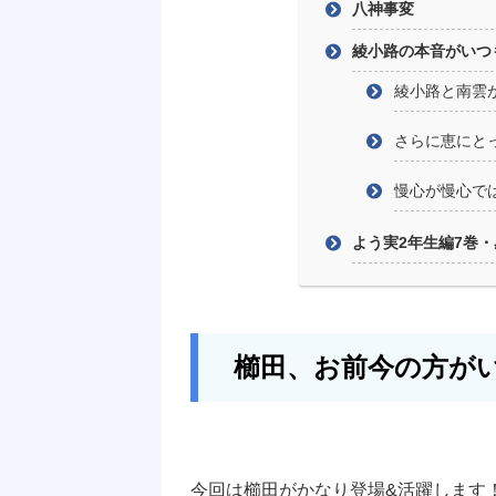
八神事変
綾小路の本音がいつ
綾小路と南雲
さらに恵にと
慢心が慢心で
よう実2年生編7巻
櫛田、お前今の方が
今回は櫛田がかなり登場&活躍します