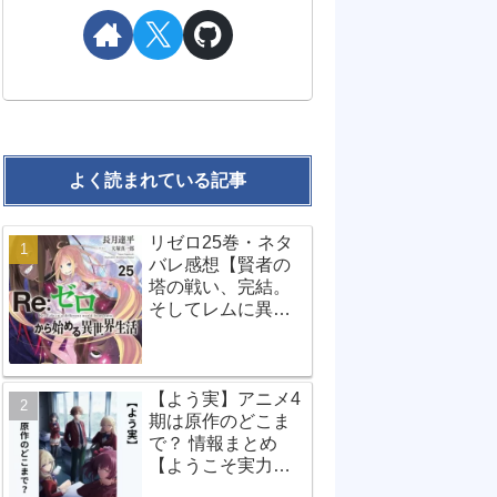
よく読まれている記事
リゼロ25巻・ネタ
バレ感想【賢者の
塔の戦い、完結。
そしてレムに異変
が…？】
【よう実】アニメ4
期は原作のどこま
で？ 情報まとめ
【ようこそ実力至
上主義の教室へ】