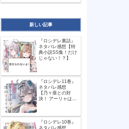
新しい記事
『ロシデレ裏話』
ネタバレ感想【特
典小説SS集！だけ
じゃない！？】
『ロシデレ11巻』
ネタバレ感想
【乃々亜との対
決！ アーリャは世
界で一番…？】
『ロシデレ10巻』
ネタバレ感想