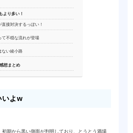
もより多い！
が直接対決するっぽい！
って不穏な流れが登場
はない綾小路
・感想まとめ
いいよw
！初期から黒い側面が判明しており、とうとう満場