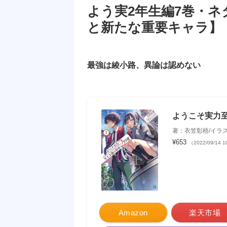
よう実2年生編7巻・
と新たな重要キャラ】
最強は綾小路、異論は認めない
ようこそ実力至
著：衣笠彰梧/イラ
¥653
（2022/09/14 
Amazon
楽天市場