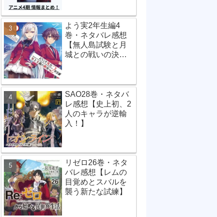
よう実2年生編4
巻・ネタバレ感想
【無人島試験と月
城との戦いの決
着】
SAO28巻・ネタバ
レ感想【史上初、2
人のキャラが逆輸
入！】
リゼロ26巻・ネタ
バレ感想【レムの
目覚めとスバルを
襲う新たな試練】