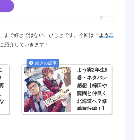
ポチップ
こまで好きではない、ひじきです。今回は『
ようこ
ご紹介していきます！
生
よう実2年生8
タ
巻・ネタバレ
再
感想【櫛田や
、
龍園と仲良く
な
北海道へ？修
学旅行編！】