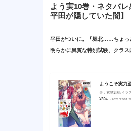
よう実10巻・ネタバ
平田が隠していた闇】
平田がついに。「堀北……ちょっ
明らかに異質な特別試験、クラス
ようこそ実力至上
著：衣笠彰梧/イラ
¥594
（2021/12/01 