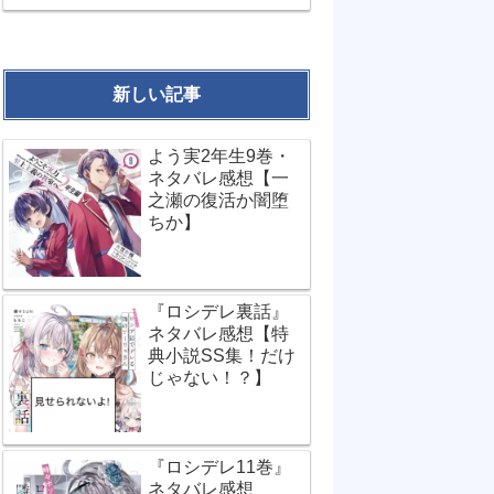
新しい記事
よう実2年生9巻・
ネタバレ感想【一
之瀬の復活か闇堕
ちか】
『ロシデレ裏話』
ネタバレ感想【特
典小説SS集！だけ
じゃない！？】
『ロシデレ11巻』
ネタバレ感想