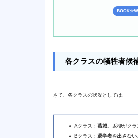
BOOK☆
各クラスの犠牲者候
さて、各クラスの状況としては、
Aクラス：
葛城
。坂柳がクラ
Bクラス：
退学者を出さない