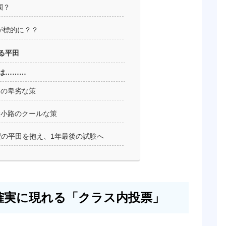
園？
が標的に？？
る平田
は………
柳の卑劣な策
綾小路のクールな策
望の平田を抱え、1年最後の試験へ
確実に現れる「クラス内投票」