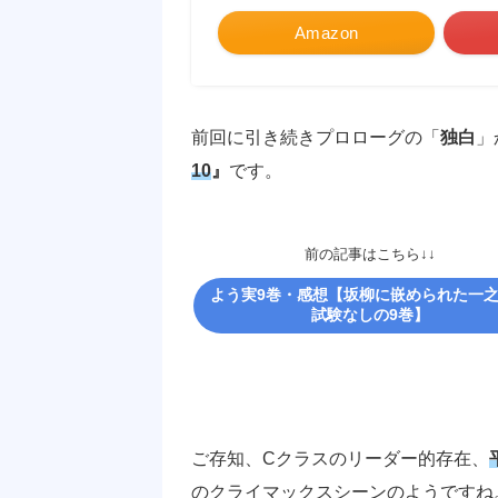
Amazon
前回に引き続きプロローグの「
独白
」
10
』
です。
前の記事はこちら↓↓
よう実9巻・感想【坂柳に嵌められた一
試験なしの9巻】
ご存知、Cクラスのリーダー的存在、
のクライマックスシーンのようですね