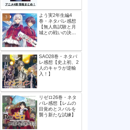
よう実2年生編4
巻・ネタバレ感想
【無人島試験と月
城との戦いの決
着】
SAO28巻・ネタバ
レ感想【史上初、2
人のキャラが逆輸
入！】
リゼロ26巻・ネタ
バレ感想【レムの
目覚めとスバルを
襲う新たな試練】