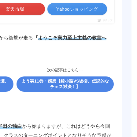
楽天市場
Yahooショッピング
ポチップ
から衝撃が走る
『
ようこそ実力至上主義の教室へ
次の記事はこちら↓↓
之瀬、
よう実11巻・感想【綾小路VS坂柳、伝説的な
チェス対決！】
平田の独白
から始まりますが、これはどうやら今回
。クラスのターニングポイントとなりそうな予感が