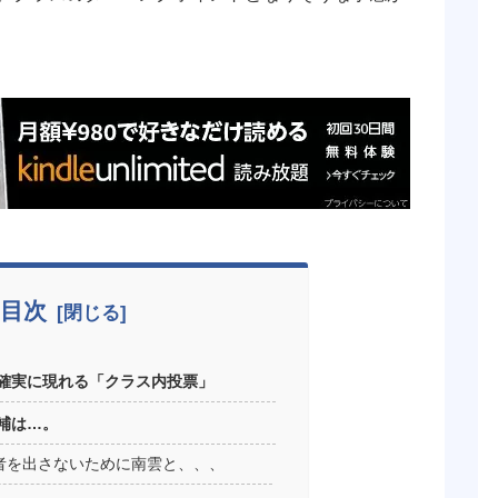
目次
確実に現れる「クラス内投票」
補は…。
者を出さないために南雲と、、、