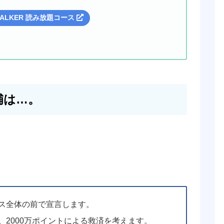
WALKER 読み放題コース
補は…。
ス全体の前で宣言します。
。2000万ポイントによる救済を考えます。