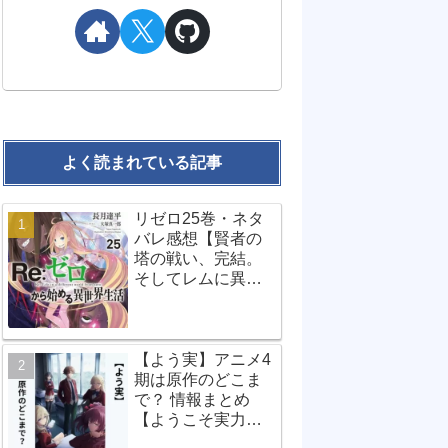
よく読まれている記事
リゼロ25巻・ネタ
バレ感想【賢者の
塔の戦い、完結。
そしてレムに異変
が…？】
【よう実】アニメ4
期は原作のどこま
で？ 情報まとめ
【ようこそ実力至
上主義の教室へ】