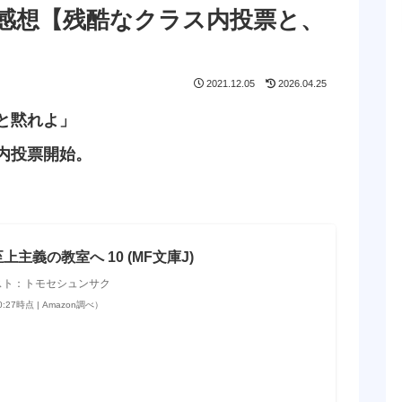
レ感想【残酷なクラス内投票と、
2021.12.05
2026.04.25
と黙れよ」
内投票開始。
主義の教室へ 10 (MF文庫J)
スト：トモセシュンサク
20:27時点 | Amazon調べ）