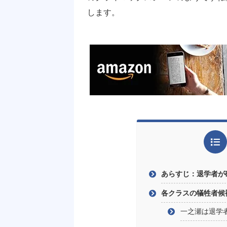
します。
あらすじ：退学者が
各クラスの犠牲者候
一之瀬は退学