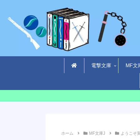
電撃文庫
MF文
ホーム
MF文庫J
ようこそ